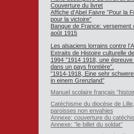
Couverture du livret
Affiche
d'Abel Faivre "Pour la F
pour la victoire"
Banque de France: versement d'
août 1915
Les alsaciens lorrains contre l
E
xtraits de Histoire culturelle 
1994 "1914 1918, une épreuve 
dans un pays frontière".
"1914-1918, Eine sehr schwere
in einem Grenzland"
Manuel scolaire français "histoi
Catéchisme du diocèse de Lille,
paroisses non envahies
Annexe: couverture du catéch
Annexe: "le billet du soldat"