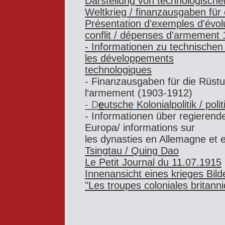
Darstellung von technologische
Weltkrieg / finanzausgaben für
Présentation d'exemples d'évolu
conflit / dépenses d'armement
- Informationen zu technischen
les développements
technologiques
- Finanzausgaben für die Rüst
l‘armement (1903-1912)
- D
e
utsche
Kolonialpolitik / pol
- Informationen über regierend
Europa/ informations sur
les dynasties en Allemagne et 
Tsingtau / Quing Dao
Le Petit Journal du 11.07.1915
Innenansicht eines krieges Bil
"L
es troupes coloniales britann