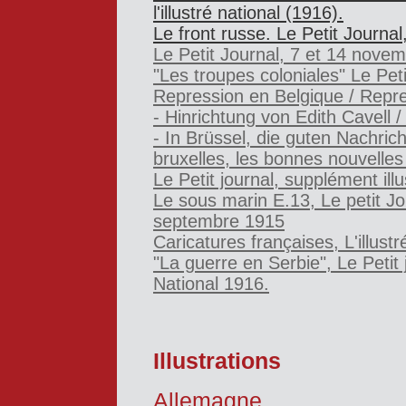
l'illustré national (1916).
Le front russe. Le Petit Journal
Le Petit Journal, 7 et 14 nove
"Les troupes coloniales" Le Pet
Repression en Belgique / Repre
- Hinrichtung von Edith Cavell /
- In Brüssel, die guten Nachric
bruxelles, les bonnes nouvelles
Le Petit journal, supplément ill
Le sous marin E.13, Le petit Jo
septembre 1915
Caricatures françaises, L'illust
"La guerre en Serbie", Le Petit jo
National 1916.
Illustrations
Allemagne