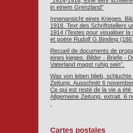
"1914-1918, Eine sehr schwere
in einem Grenzland"
Innenansicht eines Krieges. Bi
1918. Text des Schriftstellers u
1914 (Textes pour visualiser la 
et poète Rudolf G.Binding (186
Recueil de documents de propa
eines kieges. Bilder - Briefe -
Vaterland magst ruhig sein".
Was von leben blieb, schluchte
Zeitung. Ausschnitt 6 novembe
Ce qui est resté de la vie a été 
Allgemeine Zeitung. extrait. 6
.
Cartes postales