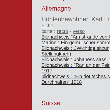
Allemagne
Höhlenbewohner, Karl L
Fiche
carte :
recto
-
verso
Bildnachweis "Am strande von 
Marine : Ein gemülischer somm
Bildnachweis : 3Wichtige sitzu
Stellungkrieg)
Bildnachweis : Johaness sass 
Bildnachweis :
"Ran an der Fein
1917
bildnachweis : "Ein deutsches M
Durchhalten" 1918
Suisse