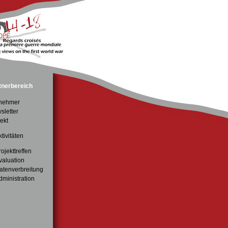
tnerbereich
lnehmer
sletter
ekt
ktivitäten
rojekttreffen
valuation
atenverbreitung
dministration