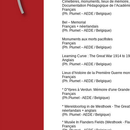
Cimetières, monuments, lieux de mémoire,
Documentation Pédagogique de l’Académi
Français
(Ph. Plumet – AEDE / Belgique)
Bel – Memorial
Français + néerlandais
(Ph. Plumet – AEDE / Belgique)
Monuments aux morts pacifistes
Français
(Ph. Plumet – AEDE / Belgique)
Learning Curve : The Great War 1914 to 19
Anglais
(Ph. Plumet – AEDE / Belgique)
Lieux d’histoire de la Première Guerre mo
Français
(Ph. Plumet – AEDE / Belgique)
* D'Ypres à Verdun. Mémoire d'une Grande 
Français
(Ph.Plumet - AEDE / Belgique)
* Wereldoorlog in de Westhoek - The Great
néerlandais + anglais
(Ph. Plumet - AEDE / Belgique)
* Musée In Flanders Fields
(Westhoek - Fla
Français