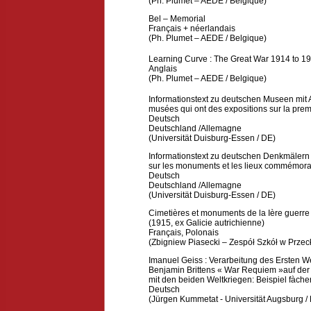
(Ph. Plumet – AEDE / Belgique)
Bel – Memorial
Français + néerlandais
(Ph. Plumet – AEDE / Belgique)
Learning Curve : The Great War 1914 to 19
Anglais
(Ph. Plumet – AEDE / Belgique)
Informationstext zu deutschen Museen mit A
musées qui ont des expositions sur la pre
Deutsch
Deutschland /Allemagne
(Universität Duisburg-Essen / DE)
Informationstext zu deutschen Denkmälern 
sur les monuments et les lieux commémora
Deutsch
Deutschland /Allemagne
(Universität Duisburg-Essen / DE)
Cimetières et monuments de la Ière guerre 
(1915, ex Galicie autrichienne)
Français
,
Polonais
(Zbigniew Piasecki – Zespół Szkół w Przec
Imanuel Geiss : Verarbeitung des Ersten W
Benjamin Brittens « War Requiem »auf der
mit den beiden Weltkriegen: Beispiel fàch
Deutsch
(Jürgen Kummetat - Universität Augsburg /