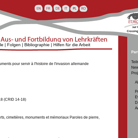
le
|
Folgen
|
Bibliographie
|
Hilfen für die Arbeit
Par
Tei
uments pour servir à l'histoire de l'invasion allemande
New
Proj

A

P

E
18 (CRID 14-18)

D

A
ts, cimetières, monuments et mémoriaux Paroles de pierre,