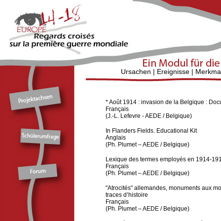
Ursachen
|
Ereignisse
|
Merkma
* Août 1914 : invasion de la Belgique : Doc
Français
(J.-L. Lefevre - AEDE / Belgique)
In Flanders Fields. Educational Kit
Anglais
(Ph. Plumet – AEDE / Belgique)
Lexique des termes employés en 1914-19
Français
(Ph. Plumet – AEDE / Belgique)
"Atrocités" allemandes, monuments aux mor
traces d’histoire
Français
(Ph. Plumet – AEDE / Belgique)