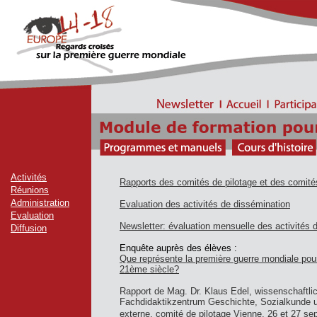
Activités
Rapports des comités de pilotage et des comité
Réunions
Administration
Evaluation des activités de dissémination
Evaluation
Newsletter: évaluation mensuelle des activités d
Diffusion
Enquête auprès des élèves :
Que représente la première guerre mondiale pou
21ème siècle?
Rapport de Mag. Dr. Klaus Edel, wissenschaftlic
Fachdidaktikzentrum Geschichte, Sozialkunde un
externe, comité de pilotage Vienne, 26 et 27 s