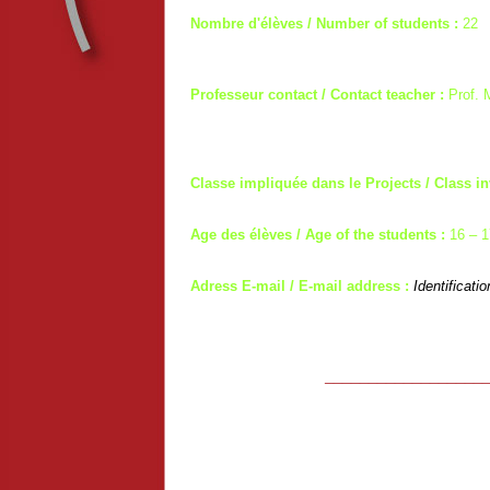
Nombre d'élèves / Number of students :
22
Professeur contact / Contact teacher :
Prof. 
Classe impliquée dans le Projects / Class in
Age des élèves / Age of the students :
16 – 1
Adress E-mail / E-mail address :
Identificati
__________________