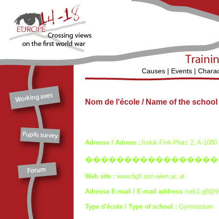
Causes
|
Events
|
Charac
Nom de l'école / Name of the schoo
Adresse / Adress :
Jodok-Fink-Platz 2, A-1080
�����������������
Web site :
www.bg8.asn-wien.ac.at
Adresse E-mail / E-mail address :
sek1.g8@90
Type d'école / Type of school :
Gymnasium