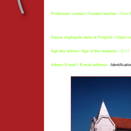
Professeur contact / Contact teacher :
Alina 
Classe impliquée dans le Projects / Class in
Age des élèves / Age of the students :
15-17
Adress E-mail / E-mail address :
Identificati