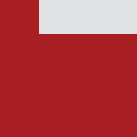
__________